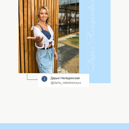
Дарья Нелединская
@daria_neledinskaya